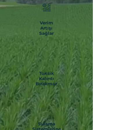
Verim
Artışı
Sağlar
Toksik
Kalıntı
Bırakmaz
Sulama
Sistemlerine