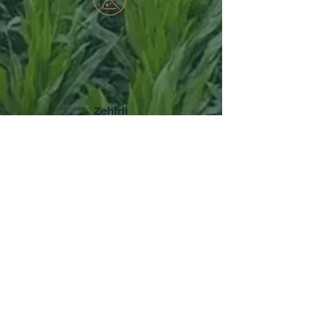
Zehirli
Kimyasal
İçermez
Ürün Dozaj Bilgisi
Ürün Broşürü